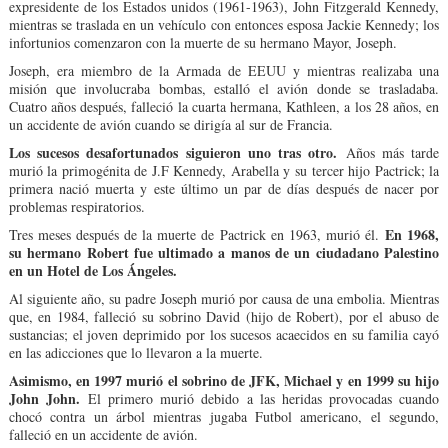
expresidente de los Estados unidos (1961-1963), John Fitzgerald Kennedy,
mientras se traslada en un vehículo con entonces esposa Jackie Kennedy; los
infortunios comenzaron con la muerte de su hermano Mayor, Joseph.
Joseph, era miembro de la Armada de EEUU y mientras realizaba una
misión que involucraba bombas, estalló el avión donde se trasladaba.
Cuatro años después, falleció la cuarta hermana, Kathleen, a los 28 años, en
un accidente de avión cuando se dirigía al sur de Francia.
Los sucesos desafortunados siguieron uno tras otro.
Años más tarde
murió la primogénita de J.F Kennedy, Arabella y su tercer hijo Pactrick; la
primera nació muerta y este último un par de días después de nacer por
problemas respiratorios.
En 1968,
Tres meses después de la muerte de Pactrick en 1963, murió él.
su hermano Robert fue ultimado a manos de un ciudadano Palestino
en un Hotel de Los Ángeles.
Al siguiente año, su padre Joseph murió por causa de una embolia. Mientras
que, en 1984, falleció su sobrino David (hijo de Robert), por el abuso de
sustancias; el joven deprimido por los sucesos acaecidos en su familia cayó
en las adicciones que lo llevaron a la muerte.
Asimismo, en 1997 murió el sobrino de JFK, Michael y en 1999 su hijo
John John.
El primero murió debido a las heridas provocadas cuando
chocó contra un árbol mientras jugaba Futbol americano, el segundo,
falleció en un accidente de avión.