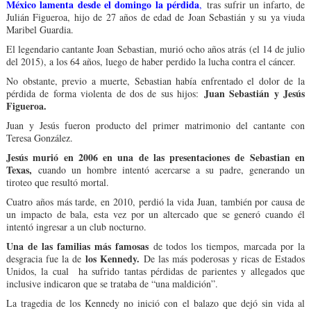
México lamenta desde el domingo la pérdida
,
tras sufrir un infarto, de
Julián Figueroa, hijo de 27 años de edad de Joan Sebastián y su ya viuda
Maribel Guardia.
El legendario cantante Joan Sebastian, murió ocho años atrás (el 14 de julio
del 2015), a los 64 años, luego de haber perdido la lucha contra el cáncer.
No obstante, previo a muerte, Sebastian había enfrentado el dolor de la
Juan Sebastián y Jesús
pérdida de forma violenta de dos de sus hijos:
Figueroa.
Juan y Jesús fueron producto del primer matrimonio del cantante con
Teresa González.
Jesús murió en 2006 en una de las presentaciones de Sebastian en
Texas,
cuando un hombre intentó acercarse a su padre, generando un
tiroteo que resultó mortal.
Cuatro años más tarde, en 2010, perdió la vida Juan, también por causa de
un impacto de bala, esta vez por un altercado que se generó cuando él
intentó ingresar a un club nocturno.
Una de las familias más famosas
de todos los tiempos, marcada por la
los Kennedy.
desgracia fue la de
De las más poderosas y ricas de Estados
Unidos, la cual ha sufrido tantas pérdidas de parientes y allegados que
inclusive indicaron que se trataba de “una maldición”.
La tragedia de los Kennedy no inició con el balazo que dejó sin vida al