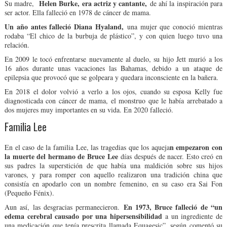
Helen Burke, era actriz y cantante,
Su madre,
de ahí la inspiración para
ser actor. Ella falleció en 1978 de cáncer de mama.
Un año antes falleció Diana Hyaland,
una mujer que conoció mientras
rodaba “El chico de la burbuja de plástico”, y con quien luego tuvo una
relación.
En 2009 le tocó enfrentarse nuevamente al duelo, su hijo Jett murió a los
16 años durante unas vacaciones las Bahamas, debido a un ataque de
epilepsia que provocó que se golpeara y quedara inconsciente en la bañera.
En 2018 el dolor volvió a verlo a los ojos, cuando su esposa Kelly fue
diagnosticada con cáncer de mama, el monstruo que le había arrebatado a
dos mujeres muy importantes en su vida. En 2020 falleció.
Familia Lee
n empezaron con
En el caso de la familia Lee, las tragedias que los aqueja
la muerte del hermano de Bruce Lee
días después de nacer. Esto creó en
sus padres la superstición de que había una maldición sobre sus hijos
varones, y para romper con aquello realizaron una tradición china que
consistía en apodarlo con un nombre femenino, en su caso era Sai Fon
(Pequeño Fénix).
En 1973, Bruce falleció de “un
Aun así, las desgracias permanecieron.
edema cerebral causado por una hipersensibilidad
a un ingrediente de
una medicación que tenía prescrita llamada Equagesic”, según comentó su