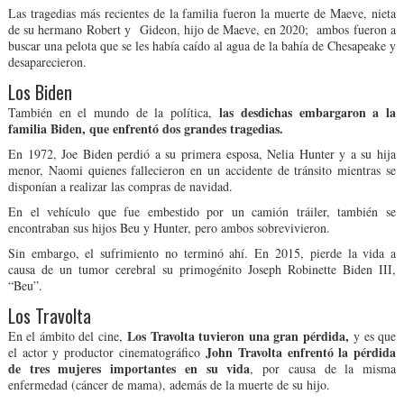
Las tragedias más recientes de la familia fueron la muerte de Maeve, nieta
de su hermano Robert y Gideon, hijo de Maeve, en 2020; ambos fueron a
buscar una pelota que se les había caído al agua de la bahía de Chesapeake y
desaparecieron.
Los Biden
las desdichas embargaron a la
También en el mundo de la política,
familia Biden, que enfrentó dos grandes tragedias.
En 1972, Joe Biden perdió a su primera esposa, Nelia Hunter y a su hija
menor, Naomi quienes fallecieron en un accidente de tránsito mientras se
disponían a realizar las compras de navidad.
En el vehículo que fue embestido por un camión tráiler, también se
encontraban sus hijos Beu y Hunter, pero ambos sobrevivieron.
Sin embargo, el sufrimiento no terminó ahí. En 2015, pierde la vida a
causa de un tumor cerebral su primogénito Joseph Robinette Biden III,
“Beu”.
Los Travolta
Los Travolta tuvieron una gran pérdida,
En el ámbito del cine,
y es que
John Travolta enfrentó la pérdida
el actor y productor cinematográfico
de tres mujeres importantes en su vida
, por causa de la misma
enfermedad (cáncer de mama), además de la muerte de su hijo.