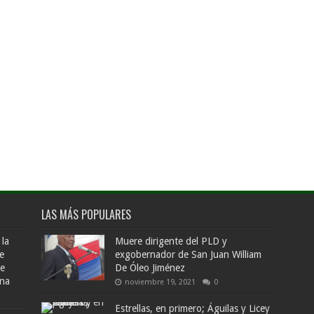
LAS MÁS POPULARES
 la
Muere dirigente del PLD y
e
exgobernador de San Juan William
de
De Óleo Jiménez
ana
noviembre 19, 2021
0
Estrellas, en primero; Águilas y Licey