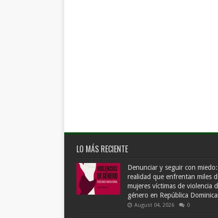
LO MÁS RECIENTE
Denunciar y seguir con miedo:
realidad que enfrentan miles d
mujeres víctimas de violencia 
género en República Dominic
August 04, 2026
0