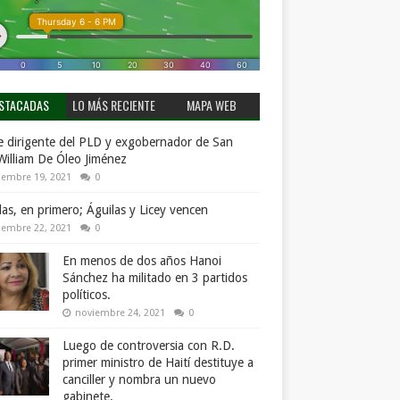
STACADAS
LO MÁS RECIENTE
MAPA WEB
 dirigente del PLD y exgobernador de San
William De Óleo Jiménez
iembre 19, 2021
0
llas, en primero; Águilas y Licey vencen
iembre 22, 2021
0
En menos de dos años Hanoi
Sánchez ha militado en 3 partidos
políticos.
noviembre 24, 2021
0
Luego de controversia con R.D.
primer ministro de Haití destituye a
canciller y nombra un nuevo
gabinete.