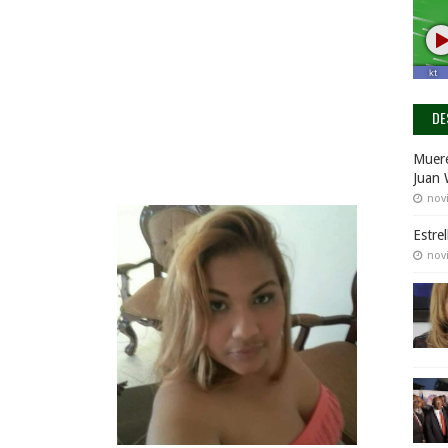
DE
Muere
Juan 
nov
Estre
nov