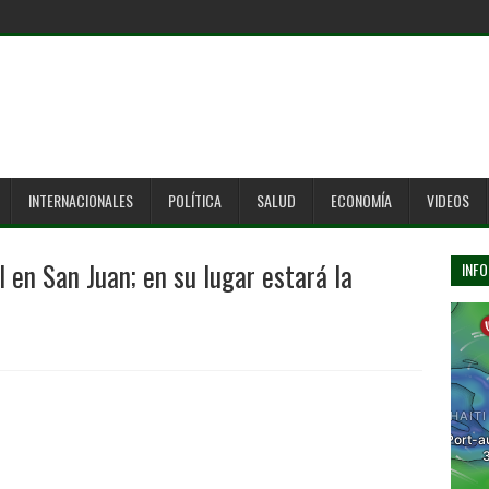
INTERNACIONALES
POLÍTICA
SALUD
ECONOMÍA
VIDEOS
l en San Juan; en su lugar estará la
INFO