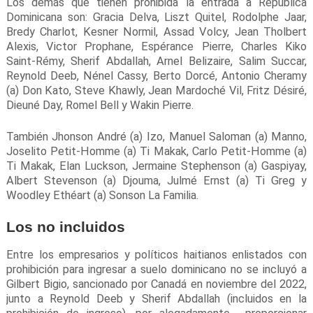
Los demás que tienen prohibida la entrada a República
Dominicana son: Gracia Delva, Liszt Quitel, Rodolphe Jaar,
Bredy Charlot, Kesner Normil, Assad Volcy, Jean Tholbert
Alexis, Victor Prophane, Espérance Pierre, Charles Kiko
Saint-Rémy, Sherif Abdallah, Arnel Belizaire, Salim Succar,
Reynold Deeb, Nénel Cassy, Berto Dorcé, Antonio Cheramy
(a) Don Kato, Steve Khawly, Jean Mardoché Vil, Fritz Désiré,
Dieuné Day, Romel Bell y Wakin Pierre.
También Jhonson André (a) Izo, Manuel Saloman (a) Manno,
Joselito Petit-Homme (a) Ti Makak, Carlo Petit-Homme (a)
Ti Makak, Elan Luckson, Jermaine Stephenson (a) Gaspiyay,
Albert Stevenson (a) Djouma, Julmé Ernst (a) Ti Greg y
Woodley Ethéart (a) Sonson La Familia.
Los no incluidos
Entre los empresarios y políticos haitianos enlistados con
prohibición para ingresar a suelo dominicano no se incluyó a
Gilbert Bigio, sancionado por Canadá en noviembre del 2022,
junto a Reynold Deeb y Sherif Abdallah (incluidos en la