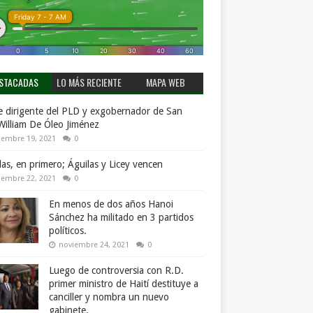
STACADAS
LO MÁS RECIENTE
MAPA WEB
 dirigente del PLD y exgobernador de San
William De Óleo Jiménez
iembre 19, 2021
0
llas, en primero; Águilas y Licey vencen
iembre 22, 2021
0
En menos de dos años Hanoi
Sánchez ha militado en 3 partidos
políticos.
noviembre 24, 2021
0
Luego de controversia con R.D.
primer ministro de Haití destituye a
canciller y nombra un nuevo
gabinete.