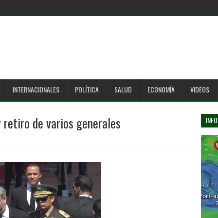
INTERNACIONALES
POLÍTICA
SALUD
ECONOMÍA
VIDEOS
 retiro de varios generales
INFO