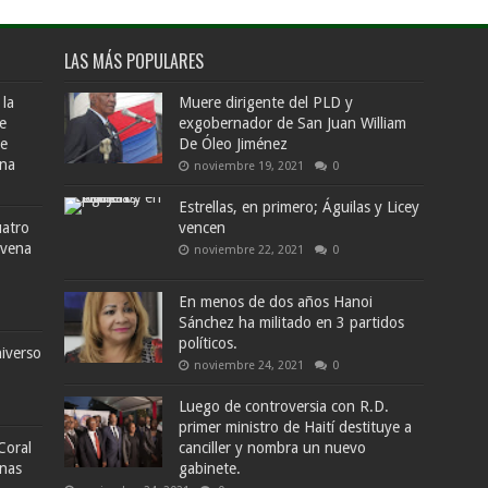
LAS MÁS POPULARES
 la
Muere dirigente del PLD y
e
exgobernador de San Juan William
de
De Óleo Jiménez
ana
noviembre 19, 2021
0
Estrellas, en primero; Águilas y Licey
uatro
vencen
ovena
noviembre 22, 2021
0
En menos de dos años Hanoi
Sánchez ha militado en 3 partidos
políticos.
iverso
noviembre 24, 2021
0
Luego de controversia con R.D.
primer ministro de Haití destituye a
Coral
canciller y nombra un nuevo
enas
gabinete.