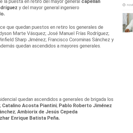
 la puesta en retiro del mayor general
capellán
nov
odríguez
y del mayor general ingeniero
lo.
ce que quedan puestos en retiro los generales de
dyson Marte Vásquez; José Manuel Frías Rodríguez;
Winfield Sharp Jiménez; Francisco Corominas Sánchez y
 además quedan ascendidos a mayores generales.
idencial quedan ascendidos a generales de brigada los
;
Catalino Acosta Piantini
;
Pablo Roberto Jiménez
ánchez
;
Ambiorix de Jesús Cepeda
Izhar Enrique Batista Peña.