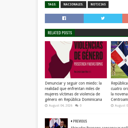
TAGS:
NACIONALES.
NOTICIAS
RELATED POSTS
Denunciar y seguir con miedo: la
Repúblic
realidad que enfrentan miles de
cuatro or
mujeres víctimas de violencia de
la novena
género en República Dominicana
Centroame
August 04, 2026
0
August 0
PREVIOUS
Abinader Propone consensuar polí