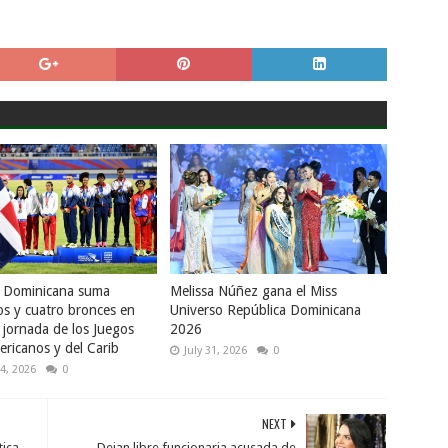
a Dominicana suma
Melissa Núñez gana el Miss
os y cuatro bronces en
Universo República Dominicana
 jornada de los Juegos
2026
ricanos y del Carib
July 31, 2026
0
4, 2026
0
NEXT
tica
Dejan libre funcionaria acusada de