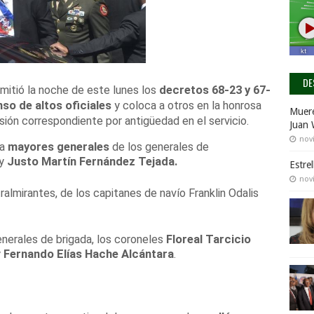
DE
mitió la noche de este lunes los
decretos
68-23 y 67-
so de altos oficiales
y coloca a otros en la honrosa
Muere
nsión correspondiente por antigüedad en el servicio.
Juan 
nov
 a
mayores generales
de los generales de
y
Justo Martín Fernández Tejada.
Estre
nov
almirantes, de los capitanes de navío Franklin Odalis
erales de brigada, los coroneles
Floreal Tarcicio
y
Fernando Elías Hache Alcántara
.