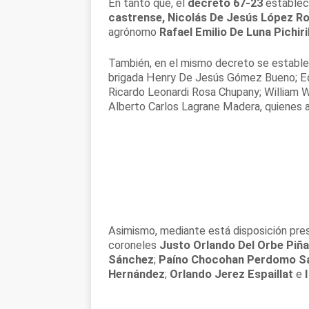
En tanto que, el
decreto 67-23
establece
castrense, Nicolás De Jesús López R
agrónomo
Rafael Emilio De Luna Pichiri
También, en el mismo decreto se estable
brigada Henry De Jesús Gómez Bueno; E
Ricardo Leonardi Rosa Chupany; William 
Alberto Carlos Lagrane Madera, quienes
Asimismo, mediante está disposición pres
coroneles
Justo Orlando Del Orbe Piña
Sánchez
;
Paíno Chocohan Perdomo S
Hernández
;
Orlando Jerez Espaillat
e