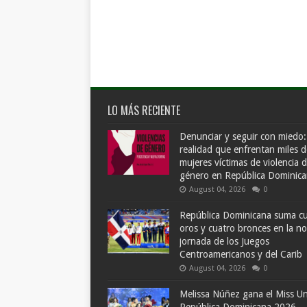
LO MÁS RECIENTE
Denunciar y seguir con miedo:
realidad que enfrentan miles d
mujeres víctimas de violencia 
género en República Dominic
August 04, 2026
0
República Dominicana suma c
oros y cuatro bronces en la n
jornada de los Juegos
Centroamericanos y del Carib
August 04, 2026
0
Melissa Núñez gana el Miss Un