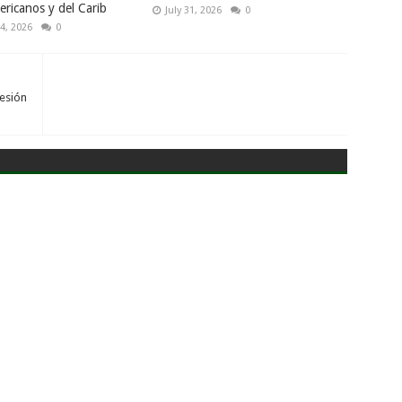
ricanos y del Carib
July 31, 2026
0
4, 2026
0
resión