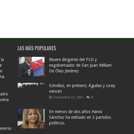
LAS MÁS POPULARES
 la
Muere dirigente del PLD y
e
exgobernador de San Juan William
de
De Óleo Jiménez
ana
Estrellas, en primero; Águilas y Licey
vencen
uatro
noviembre 22, 2021
0
ovena
En menos de dos años Hanoi
Sánchez ha militado en 3 partidos
políticos.
iverso