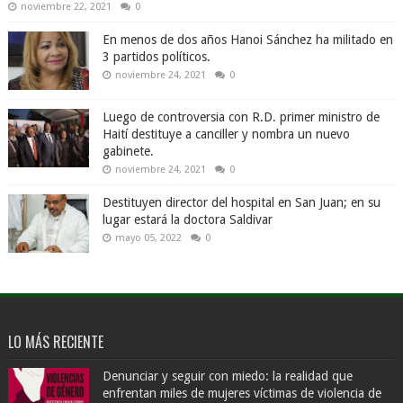
noviembre 22, 2021
0
En menos de dos años Hanoi Sánchez ha militado en
3 partidos políticos.
noviembre 24, 2021
0
Luego de controversia con R.D. primer ministro de
Haití destituye a canciller y nombra un nuevo
gabinete.
noviembre 24, 2021
0
Destituyen director del hospital en San Juan; en su
lugar estará la doctora Saldivar
mayo 05, 2022
0
LO MÁS RECIENTE
Denunciar y seguir con miedo: la realidad que
enfrentan miles de mujeres víctimas de violencia de