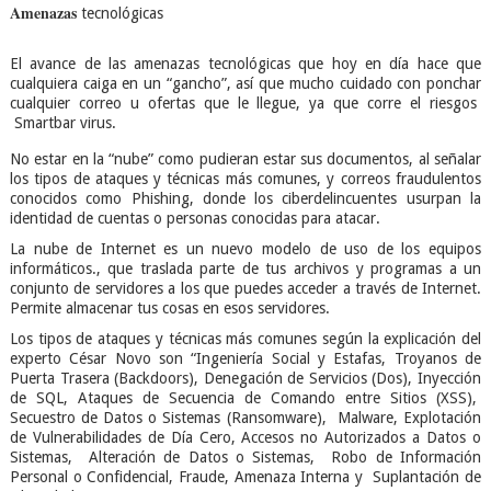
Amenazas
tecnológicas
El avance de las amenazas tecnológicas que hoy en día hace que
cualquiera caiga en un “gancho”, así que mucho cuidado con ponchar
cualquier correo u ofertas que le llegue, ya que corre el riesgos
Smartbar virus.
No estar en la “nube” como pudieran estar sus documentos, al señalar
los tipos de ataques y técnicas más comunes, y correos fraudulentos
conocidos como Phishing, donde los ciberdelincuentes usurpan la
identidad de cuentas o personas conocidas para atacar.
La nube de Internet es un nuevo modelo de uso de los equipos
informáticos., que traslada parte de tus archivos y programas a un
conjunto de servidores a los que puedes acceder a través de Internet.
Permite almacenar tus cosas en esos servidores.
Los tipos de ataques y técnicas más comunes según la explicación del
experto César Novo son “Ingeniería Social y Estafas, Troyanos de
Puerta Trasera (Backdoors), Denegación de Servicios (Dos), Inyección
de SQL, Ataques de Secuencia de Comando entre Sitios (XSS),
Secuestro de Datos o Sistemas (Ransomware), Malware, Explotación
de Vulnerabilidades de Día Cero, Accesos no Autorizados a Datos o
Sistemas, Alteración de Datos o Sistemas, Robo de Información
Personal o Confidencial, Fraude, Amenaza Interna y Suplantación de