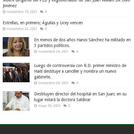
Muere dirigente del PLD y exgobernador de San Juan William De Óleo
Jiménez
noviembre 19, 2021
0
Estrellas, en primero; Águilas y Licey vencen
noviembre 22, 2021
0
En menos de dos años Hanoi Sánchez ha militado en
3 partidos políticos.
noviembre 24, 2021
0
Luego de controversia con R.D. primer ministro de
Haití destituye a canciller y nombra un nuevo
gabinete.
noviembre 24, 2021
0
Destituyen director del hospital en San Juan; en su
lugar estará la doctora Saldivar
mayo 05, 2022
0