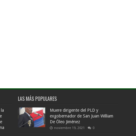
LAS MÁS POPULARES
 la
Muere dirigente del PLD y
e
exgobernador de San Juan William
de
De Óleo Jiménez
ana
noviembre 19, 2021
0