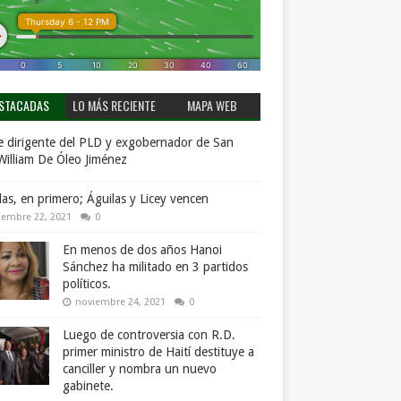
STACADAS
LO MÁS RECIENTE
MAPA WEB
 dirigente del PLD y exgobernador de San
William De Óleo Jiménez
llas, en primero; Águilas y Licey vencen
iembre 22, 2021
0
En menos de dos años Hanoi
Sánchez ha militado en 3 partidos
políticos.
noviembre 24, 2021
0
Luego de controversia con R.D.
primer ministro de Haití destituye a
canciller y nombra un nuevo
gabinete.