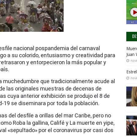
DE
esfile nacional pospandemia del carnaval
Muere
o a su colorido, entusiasmo y creatividad para
Juan 
nov
retrasaron y entorpecieron la más popular y
aís.
Estre
nov
la muchedumbre que tradicionalmente acude al
e las originales muestras de decenas de
s cuya anterior exhibición se produjo el 8 de
d-19 se diseminara por toda la población.
s del desfile a orillas del mar Caribe, pero no
mo Roba la gallina, Califé y La muerte en yipe,
aval «sepultado» por el coronavirus por casi dos