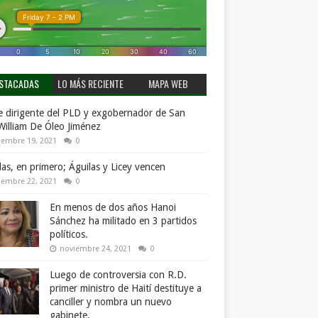
STACADAS
LO MÁS RECIENTE
MAPA WEB
 dirigente del PLD y exgobernador de San
William De Óleo Jiménez
iembre 19, 2021
0
llas, en primero; Águilas y Licey vencen
iembre 22, 2021
0
En menos de dos años Hanoi
Sánchez ha militado en 3 partidos
políticos.
noviembre 24, 2021
0
Luego de controversia con R.D.
primer ministro de Haití destituye a
canciller y nombra un nuevo
gabinete.