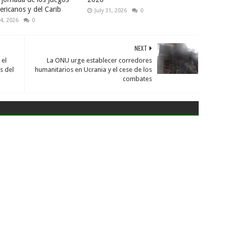
ricanos y del Carib
July 31, 2026
0
4, 2026
0
NEXT
 el
La ONU urge establecer corredores
s del
humanitarios en Ucrania y el cese de los
combates