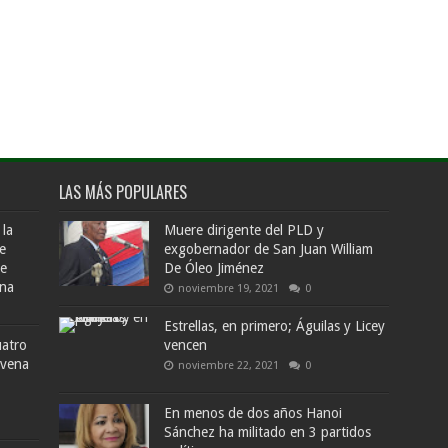
LAS MÁS POPULARES
 la
Muere dirigente del PLD y
e
exgobernador de San Juan William
de
De Óleo Jiménez
ana
noviembre 19, 2021
0
Estrellas, en primero; Águilas y Licey
uatro
vencen
ovena
noviembre 22, 2021
0
En menos de dos años Hanoi
Sánchez ha militado en 3 partidos