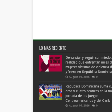
LO MÁS RECIENTE
Denunciar y seguir con miedo:
realidad que enfrentan miles d
mujeres víctimas de violencia 
género en República Dominic
August 04, 2026
0
República Dominicana suma c
oros y cuatro bronces en la n
jornada de los Juegos
Centroamericanos y del Carib
August 04, 2026
0