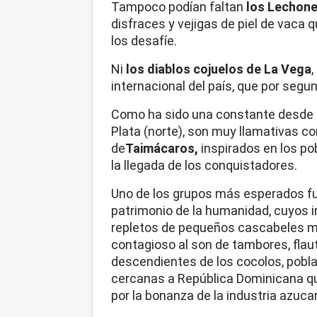
Tampoco podían faltan
los Lechone
disfraces y vejigas de piel de vaca 
los desafíe.
Ni
los diablos cojuelos de La Vega
internacional del país, que por seg
Como ha sido una constante desde
Plata (norte), son muy llamativas c
de
Taimácaros,
inspirados en los po
la llegada de los conquistadores.
Uno de los grupos más esperados f
patrimonio de la humanidad, cuyos i
repletos de pequeños cascabeles me
contagioso al son de tambores, flaut
descendientes de los cocolos, pobla
cercanas a República Dominicana que 
por la bonanza de la industria azuca