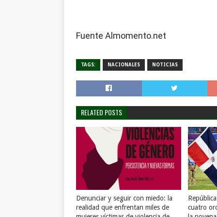
Fuente Almomento.net
TAGS:
NACIONALES
NOTICIAS
RELATED POSTS
Denunciar y seguir con miedo: la
Repúblic
realidad que enfrentan miles de
cuatro or
mujeres víctimas de violencia de
la novena