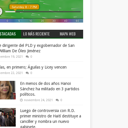
STACADAS
LO MÁS RECIENTE
MAPA WEB
 dirigente del PLD y exgobernador de San
William De Óleo Jiménez
iembre 19, 2021
0
llas, en primero; Águilas y Licey vencen
iembre 22, 2021
0
En menos de dos años Hanoi
Sánchez ha militado en 3 partidos
políticos.
noviembre 24, 2021
0
Luego de controversia con R.D.
primer ministro de Haití destituye a
canciller y nombra un nuevo
gabinete.