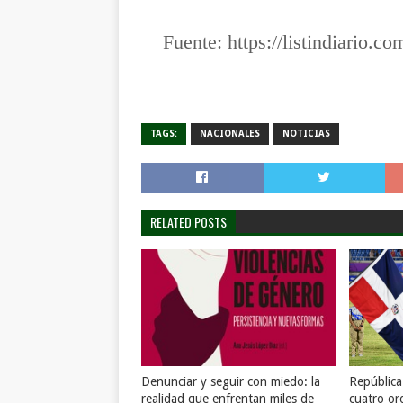
Fuente:
https://listindiario.co
TAGS:
NACIONALES
NOTICIAS
RELATED POSTS
Denunciar y seguir con miedo: la
Repúblic
realidad que enfrentan miles de
cuatro or