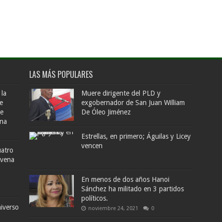
LAS MÁS POPULARES
 la
Muere dirigente del PLD y
e
exgobernador de San Juan William
de
De Óleo Jiménez
ana
Estrellas, en primero; Águilas y Licey
vencen
uatro
ovena
En menos de dos años Hanoi
Sánchez ha militado en 3 partidos
políticos.
iverso
noviembre 24, 2021
0