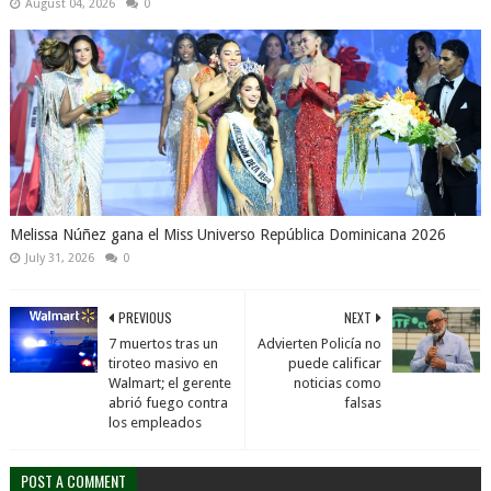
August 04, 2026
0
Melissa Núñez gana el Miss Universo República Dominicana 2026
July 31, 2026
0
PREVIOUS
NEXT
7 muertos tras un
Advierten Policía no
tiroteo masivo en
puede calificar
Walmart; el gerente
noticias como
abrió fuego contra
falsas
los empleados
POST A COMMENT