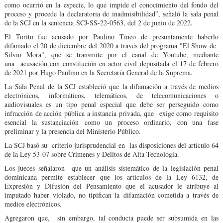
como ocurrió en la especie, lo que impide el conocimiento del fondo del
proceso y procede la declaratoria de inadmisibilidad”, señaló la sala penal
de la SCJ en la sentencia SCJ-SS-22-0563, del 2 de junio de 2022.
El Torito fue acusado por Paulino Tineo de presuntamente haberlo
difamado el 20 de diciembre del 2020 a través del programa "El Show de
Silvio Mora", que se transmite por el canal de Youtube, mediante
una acusación con constitución en actor civil depositada el 17 de febrero
de 2021 por Hugo Paulino en la Secretaría General de la Suprema.
La Sala Penal de la SCJ estableció que la difamación a través de medios
electrónicos, informáticos, telemáticos, de telecomunicaciones o
audiovisuales es un tipo penal especial que debe ser perseguido como
infracción de acción pública a instancia privada, que exige como requisito
esencial la sustanciación como un proceso ordinario, con una fase
preliminar y la presencia del Ministerio Público.
La SCJ basó su criterio jurisprudencial en las disposiciones del artículo 64
de la Ley 53-07 sobre Crímenes y Delitos de Alta Tecnología.
Los jueces señalaron que un análisis sistemático de la legislación penal
dominicana permite establecer que los artículos de la Ley 6132, de
Expresión y Difusión del Pensamiento que el acusador le atribuye al
imputado haber violado, no tipifican la difamación cometida a través de
medios electrónicos.
Agregaron que, sin embargo, tal conducta puede ser subsumida en las