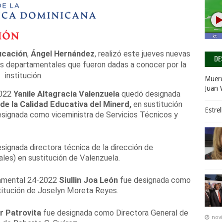
ucación
,
Ángel Hernández
, realizó este jueves nuevas
DE
es departamentales que fueron dadas a conocer por la
institución.
Muere
Juan 
2022
Yanile Altagracia Valenzuela
quedó designada
de la Calidad Educativa del Minerd,
en sustitución
Estre
signada como viceministra de Servicios Técnicos y
ignada directora técnica de la dirección de
ales) en sustitución de Valenzuela.
tamental 24-2022
Siullin Joa León
fue designada como
stitución de Joselyn Moreta Reyes.
r Patrovita
fue designada como Directora General de
nov