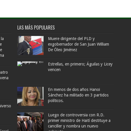
LAS MÁS POPULARES
 la
Muere dirigente del PLD y
e
exgobernador de San Juan William
de
De Óleo Jiménez
ana
Estrellas, en primero; Águilas y Licey
vencen
uatro
ovena
En menos de dos años Hanoi
Sánchez ha militado en 3 partidos
políticos.
iverso
Luego de controversia con R.D.
primer ministro de Haití destituye a
canciller y nombra un nuevo