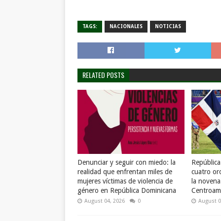
TAGS:
NACIONALES
NOTICIAS
RELATED POSTS
Denunciar y seguir con miedo: la
Repúblic
realidad que enfrentan miles de
cuatro or
mujeres víctimas de violencia de
la novena
género en República Dominicana
Centroame
August 04, 2026
0
August 0