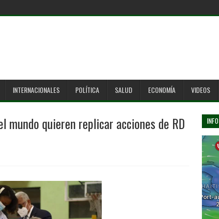
INTERNACIONALES
POLÍTICA
SALUD
ECONOMÍA
VIDEOS
el mundo quieren replicar acciones de RD
INFO