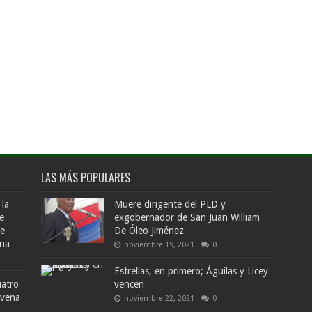
LAS MÁS POPULARES
 la
Muere dirigente del PLD y
e
exgobernador de San Juan William
de
De Óleo Jiménez
ana
noviembre 19, 2021
0
Estrellas, en primero; Águilas y Licey
uatro
vencen
ovena
noviembre 22, 2021
0