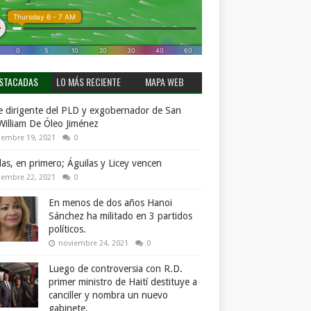
STACADAS
LO MÁS RECIENTE
MAPA WEB
 dirigente del PLD y exgobernador de San
William De Óleo Jiménez
iembre 19, 2021
0
llas, en primero; Águilas y Licey vencen
iembre 22, 2021
0
En menos de dos años Hanoi
Sánchez ha militado en 3 partidos
políticos.
noviembre 24, 2021
0
Luego de controversia con R.D.
primer ministro de Haití destituye a
canciller y nombra un nuevo
gabinete.