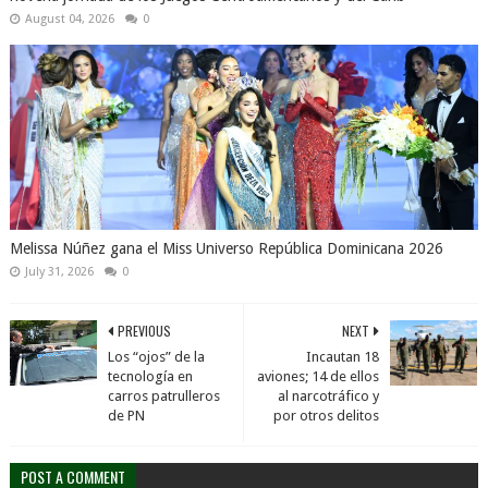
August 04, 2026
0
Melissa Núñez gana el Miss Universo República Dominicana 2026
July 31, 2026
0
PREVIOUS
NEXT
Los “ojos” de la
Incautan 18
tecnología en
aviones; 14 de ellos
carros patrulleros
al narcotráfico y
de PN
por otros delitos
POST A COMMENT