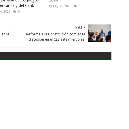
 jornada de los Juegos
2026
ricanos y del Carib
July 31, 2026
0
4, 2026
0
NEXT
 en la
Reforma a la Constitución comienza
discusión en el CES este miércoles.