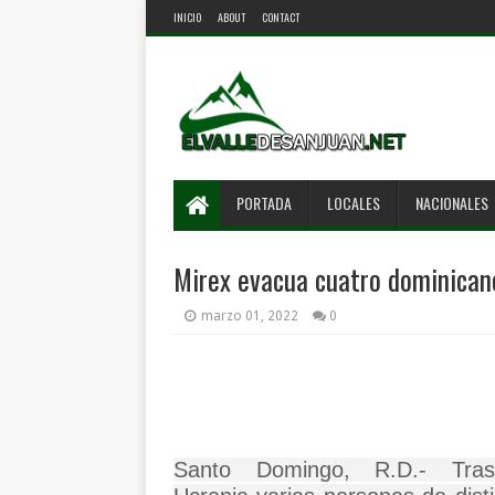
INICIO
ABOUT
CONTACT
PORTADA
LOCALES
NACIONALES
Mirex evacua cuatro dominican
marzo 01, 2022
0
Santo Domingo, R.D
.-
Tras 