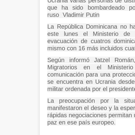
Ucrania
varias personas de dist
que ha sido bombardeado por
ruso
Vladimir Putin
La
República Dominicana
no ha
este lunes el
Ministerio de 
evacuación de cuatros dominic
mismo con 16 más incluidos cua
Según informó
Jatzel Román
Migratorios en el
Minister
comunicación para una protecció
se encuentra en
Ucrania
desde 
militar ordenada por el presiden
La preocupación por la sit
manifestaron el deseo y la
espe
rápidas negociaciones permitan u
paz en ese país
europeo
.