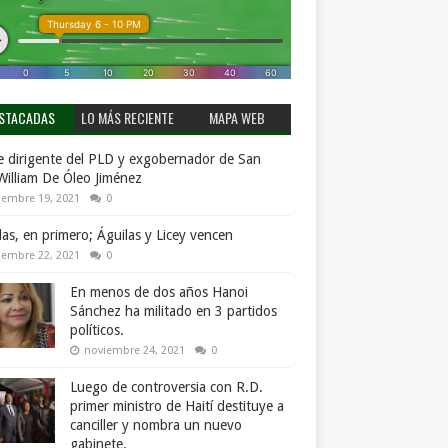
STACADAS
LO MÁS RECIENTE
MAPA WEB
 dirigente del PLD y exgobernador de San
William De Óleo Jiménez
iembre 19, 2021
0
llas, en primero; Águilas y Licey vencen
iembre 22, 2021
0
En menos de dos años Hanoi
Sánchez ha militado en 3 partidos
políticos.
noviembre 24, 2021
0
Luego de controversia con R.D.
primer ministro de Haití destituye a
canciller y nombra un nuevo
gabinete.