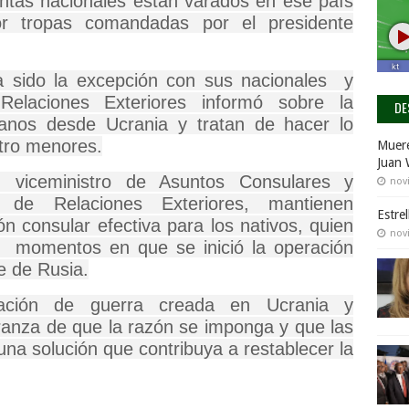
intas nacionales están varados en ese país
 tropas comandadas por el presidente
 sido la excepción con sus nacionales y
Relaciones Exteriores
informó sobre la
DE
anos desde Ucrania y tratan de hacer lo
tro menores.
Muere
Juan 
,
viceministro de Asuntos Consulares y
nov
io de Relaciones Exteriores,
mantienen
Estre
n consular efectiva para los nativos, quien
nov
momentos en que se inició la operación
te de
Rusia.
uación de guerra creada en Ucrania y
ranza
de que la razón se imponga y que las
na solución que contribuya a restablecer la