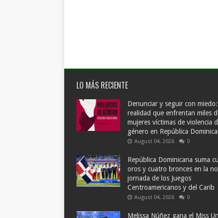
LO MÁS RECIENTE
Denunciar y seguir con miedo:
realidad que enfrentan miles d
mujeres víctimas de violencia 
género en República Dominic
August 04, 2026
0
República Dominicana suma c
oros y cuatro bronces en la n
jornada de los Juegos
Centroamericanos y del Carib
August 04, 2026
0
Melissa Núñez gana el Miss Un