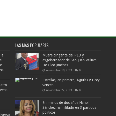
LAS MÁS POPULARES
 la
Muere dirigente del PLD y
e
exgobernador de San Juan William
de
De Óleo Jiménez
ana
noviembre 19, 2021
0
Estrellas, en primero; Águilas y Licey
uatro
vencen
ovena
noviembre 22, 2021
0
En menos de dos años Hanoi
Sánchez ha militado en 3 partidos
políticos.
iverso