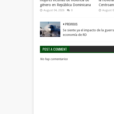
mujeres víctimas de violencia de
la novena
género en República Dominicana
Centroame
August 04, 2026
0
August 0
PREVIOUS
Se siente ya el impacto de la guerra
economía de RD
POST A COMMENT
No hay comentarios