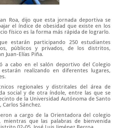
uan Roa, dijo que esta jornada deportiva se
bajar el índice de obesidad que existe en los
icio físico es la forma más rápida de lograrlo.
que estarán participando 250 estudiantes
s, públicos y privados, de los distritos,
n Juan-Elías Piña.
vó a cabo en el salón deportivo del Colegio
estarán realizando en diferentes lugares,
es.
cnicos regionales y distritales del área de
da social y de otra índole, entre las que se
recinto de la Universidad Autónoma de Santo
 Carlos Sánchez.
ieron a cargo de la Orientadora del colegio
, mientras que las palabras de bienvenida
istrito 02-05, José Luis Jiménez Berroa.