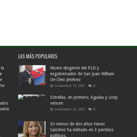
LAS MÁS POPULARES
 la
Muere dirigente del PLD y
e
exgobernador de San Juan William
de
De Óleo Jiménez
ana
noviembre 19, 2021
0
Estrellas, en primero; Águilas y Licey
uatro
vencen
ovena
noviembre 22, 2021
0
En menos de dos años Hanoi
Sánchez ha militado en 3 partidos
políticos.