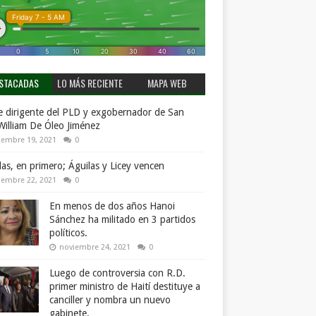
STACADAS
LO MÁS RECIENTE
MAPA WEB
 dirigente del PLD y exgobernador de San
William De Óleo Jiménez
iembre 19, 2021
0
llas, en primero; Águilas y Licey vencen
iembre 22, 2021
0
En menos de dos años Hanoi
Sánchez ha militado en 3 partidos
políticos.
noviembre 24, 2021
0
Luego de controversia con R.D.
primer ministro de Haití destituye a
canciller y nombra un nuevo
gabinete.