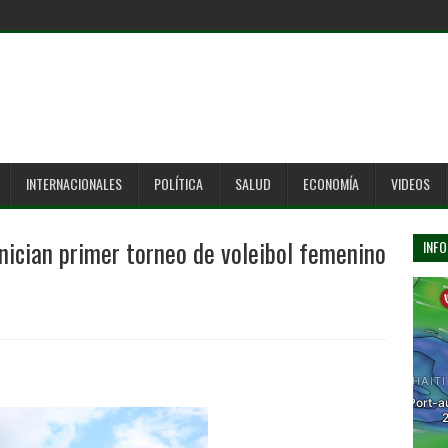
INTERNACIONALES
POLÍTICA
SALUD
ECONOMÍA
VIDEOS
Inician primer torneo de voleibol femenino
INFO