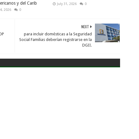
ricanos y del Carib
July 31, 2026
0
4, 2026
0
NEXT
ADP
para incluir domésticas a la Seguridad
Social Familias deberían registrarse en la
DGII.