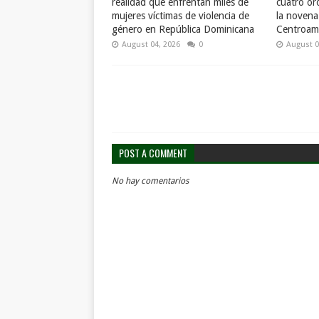
realidad que enfrentan miles de
cuatro or
mujeres víctimas de violencia de
la novena
género en República Dominicana
Centroame
August 04, 2026
0
August 0
POST A COMMENT
No hay comentarios