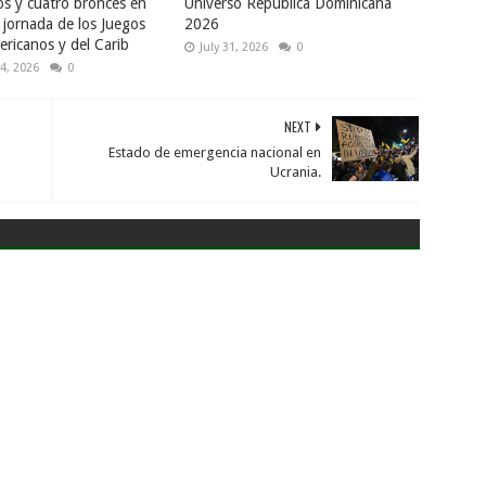
os y cuatro bronces en
Universo República Dominicana
 jornada de los Juegos
2026
ricanos y del Carib
July 31, 2026
0
4, 2026
0
NEXT
Estado de emergencia nacional en
Ucrania.