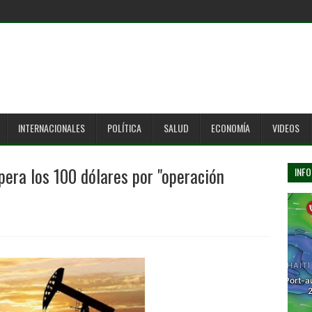
INTERNACIONALES
POLÍTICA
SALUD
ECONOMÍA
VIDEOS
upera los 100 dólares por "operación
INFO