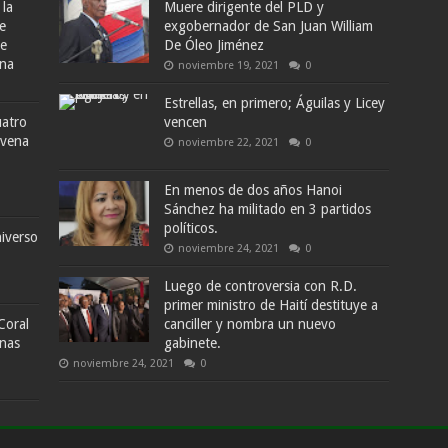
 la
Muere dirigente del PLD y
e
exgobernador de San Juan William
de
De Óleo Jiménez
ana
noviembre 19, 2021
0
Estrellas, en primero; Águilas y Licey
uatro
vencen
ovena
noviembre 22, 2021
0
En menos de dos años Hanoi
Sánchez ha militado en 3 partidos
políticos.
iverso
noviembre 24, 2021
0
Luego de controversia con R.D.
primer ministro de Haití destituye a
Coral
canciller y nombra un nuevo
enas
gabinete.
noviembre 24, 2021
0