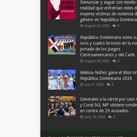
Denunciar y seguir con miedo:
realidad que enfrentan miles d
mujeres víctimas de violencia 
género en República Dominic
August 04, 2026
0
República Dominicana suma c
oros y cuatro bronces en la n
jornada de los Juegos
Centroamericanos y del Carib
August 04, 2026
0
Melissa Núñez gana el Miss Un
República Dominicana 2026
July 31, 2026
0
Generales a la cárcel por caso 
y Coral 5G; MP obtiene cond
en contra de 29 acusados.
June 16, 2026
0