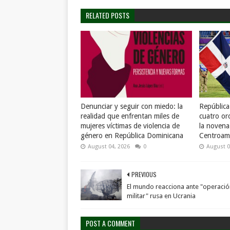
RELATED POSTS
Denunciar y seguir con miedo: la
Repúblic
realidad que enfrentan miles de
cuatro or
mujeres víctimas de violencia de
la novena
género en República Dominicana
Centroame
August 04, 2026
0
August 0
PREVIOUS
El mundo reacciona ante "operació
militar" rusa en Ucrania
POST A COMMENT