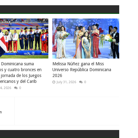
a Dominicana suma
Melissa Núñez gana el Miss
os y cuatro bronces en
Universo República Dominicana
 jornada de los Juegos
2026
ricanos y del Carib
July 31, 2026
0
4, 2026
0
n