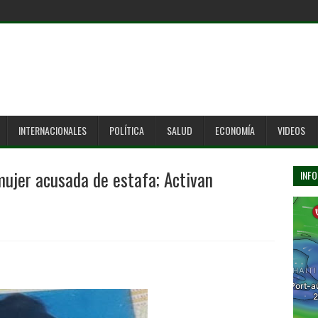
INTERNACIONALES
POLÍTICA
SALUD
ECONOMÍA
VIDEOS
ujer acusada de estafa; Activan
INFO