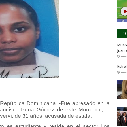
DE
Muere
Juan 
nov
Estre
nov
 República Dominicana. -Fue apresado en la
 Francisco Peña Gómez de este Municipio, la
erví, de 31 años, acusada de estafa.
to es estudiante y reside en el sector Los