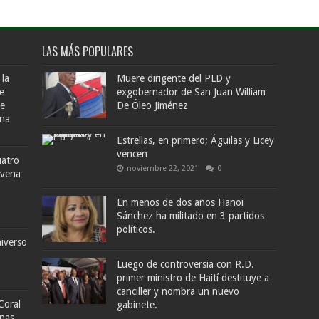
LAS MÁS POPULARES
 la
Muere dirigente del PLD y
e
exgobernador de San Juan William
de
De Óleo Jiménez
ana
Estrellas, en primero; Águilas y Licey
vencen
uatro
noviembre 22, 2021
0
ovena
En menos de dos años Hanoi
Sánchez ha militado en 3 partidos
políticos.
iverso
Luego de controversia con R.D.
primer ministro de Haití destituye a
canciller y nombra un nuevo
Coral
gabinete.
enas