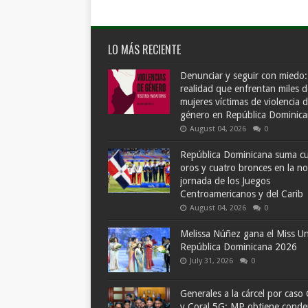
LO MÁS RECIENTE
Denunciar y seguir con miedo:
realidad que enfrentan miles d
mujeres víctimas de violencia 
género en República Dominic
August 04, 2026
0
República Dominicana suma c
oros y cuatro bronces en la n
jornada de los Juegos
Centroamericanos y del Carib
August 04, 2026
0
Melissa Núñez gana el Miss Un
República Dominicana 2026
July 31, 2026
0
Generales a la cárcel por caso 
y Coral 5G; MP obtiene cond