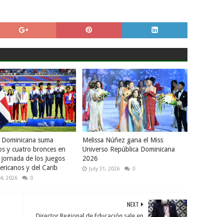
a Dominicana suma
Melissa Núñez gana el Miss
os y cuatro bronces en
Universo República Dominicana
 jornada de los Juegos
2026
ricanos y del Carib
July 31, 2026
0
4, 2026
0
NEXT
Director Regional de Educación sale en