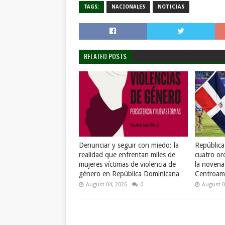
TAGS:
NACIONALES
NOTICIAS
RELATED POSTS
Denunciar y seguir con miedo: la
Repúblic
realidad que enfrentan miles de
cuatro or
mujeres víctimas de violencia de
la novena
género en República Dominicana
Centroame
August 04, 2026
0
August 0