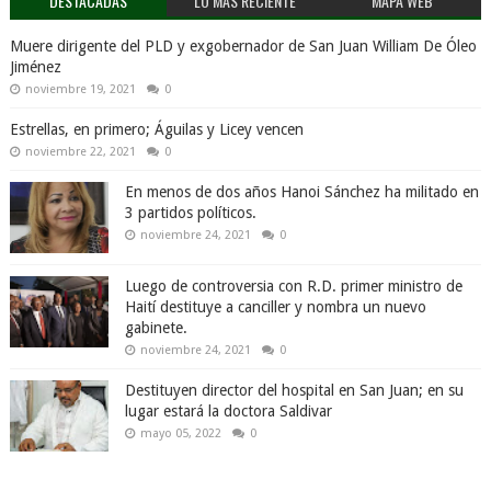
DESTACADAS
LO MÁS RECIENTE
MAPA WEB
Muere dirigente del PLD y exgobernador de San Juan William De Óleo
Jiménez
noviembre 19, 2021
0
Estrellas, en primero; Águilas y Licey vencen
noviembre 22, 2021
0
En menos de dos años Hanoi Sánchez ha militado en
3 partidos políticos.
noviembre 24, 2021
0
Luego de controversia con R.D. primer ministro de
Haití destituye a canciller y nombra un nuevo
gabinete.
noviembre 24, 2021
0
Destituyen director del hospital en San Juan; en su
lugar estará la doctora Saldivar
mayo 05, 2022
0