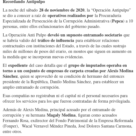
Recordando Antipulpo
28 de noviembre de 2020
La noche del sábado
, la “Operación Antipulpo”
operativos realizados por
se dio a conocer a raíz de
la Procuraduría
Pepca
Especializada de Persecución de la Corrupción Administrativa (
) a 10
personas, entre ellos exfuncionarios del gobierno pasado.
develó un supuesto entramado societario
La Operación Anti Pulpo
que
tráfico de influencia
se habría valido del
para establecer relaciones
contractuales con instituciones del Estado, a través de las cuales sustrajo
miles de millones de pesos del erario, en montos que siguen en aumento en
la medida que se incorporan nuevas evidencias.
expediente
grupo de imputados operaba en
El
del caso detalla que el
torno a un conjunto de empresas de carpeta creadas por Alexis Medina
Sánchez
, quien se aprovechó de su condición de hermano del entonces
presidente de la República, Danilo Medina Sánchez, para establecer un
amplio entramado de corrupción.
Esas compañías no registraban ni el capital ni el personal necesarios para
ofrecer los servicios para los que fueron contratadas de forma privilegiada.
Además de Alexis Medina, principal acusado por el entramado de
Magaly Medina
corrupción y su hermana
, figuran como acusados
Fernando Rosa, exdirector del Fondo Patrimonial de la Empresa Reformada
(Fonper), Wacal Vernavel Méndez Pineda, José Dolores Santana Carmona,
entre otros.