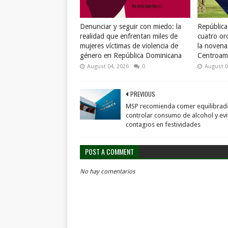
Denunciar y seguir con miedo: la
Repúblic
realidad que enfrentan miles de
cuatro or
mujeres víctimas de violencia de
la novena
género en República Dominicana
Centroame
August 04, 2026
0
August 0
PREVIOUS
MSP recomienda comer equilibrad
controlar consumo de alcohol y evi
contagios en festividades
POST A COMMENT
No hay comentarios