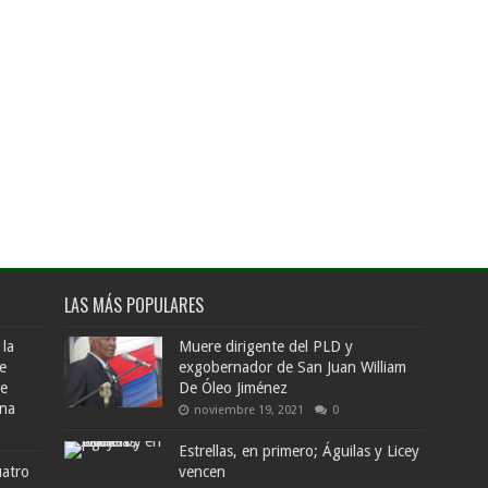
LAS MÁS POPULARES
 la
Muere dirigente del PLD y
e
exgobernador de San Juan William
de
De Óleo Jiménez
ana
noviembre 19, 2021
0
Estrellas, en primero; Águilas y Licey
uatro
vencen