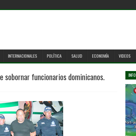
INTERNACIONALES
POLÍTICA
SALUD
ECONOMÍA
VIDEOS
e sobornar funcionarios dominicanos.
INFO