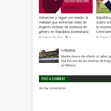
Denunciar y seguir con miedo: la
Repúblic
realidad que enfrentan miles de
cuatro or
mujeres víctimas de violencia de
la novena
género en República Dominicana
Centroame
August 04, 2026
0
August 0
PREVIOUS
Madre muere de infarto al saber q
hija fue una de las víctimas de trag
en México.
POST A COMMENT
No hay comentarios