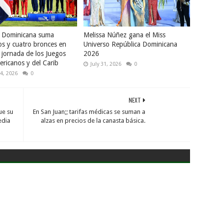
a Dominicana suma
Melissa Núñez gana el Miss
os y cuatro bronces en
Universo República Dominicana
 jornada de los Juegos
2026
ricanos y del Carib
July 31, 2026
0
4, 2026
0
NEXT
ue su
En San Juan;; tarifas médicas se suman a
edia
alzas en precios de la canasta básica.