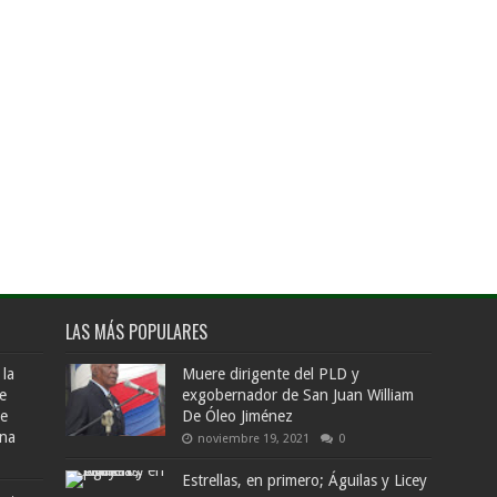
LAS MÁS POPULARES
 la
Muere dirigente del PLD y
e
exgobernador de San Juan William
de
De Óleo Jiménez
ana
noviembre 19, 2021
0
Estrellas, en primero; Águilas y Licey