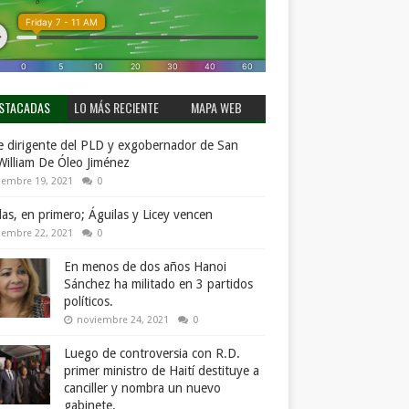
STACADAS
LO MÁS RECIENTE
MAPA WEB
 dirigente del PLD y exgobernador de San
William De Óleo Jiménez
iembre 19, 2021
0
llas, en primero; Águilas y Licey vencen
iembre 22, 2021
0
En menos de dos años Hanoi
Sánchez ha militado en 3 partidos
políticos.
noviembre 24, 2021
0
Luego de controversia con R.D.
primer ministro de Haití destituye a
canciller y nombra un nuevo
gabinete.