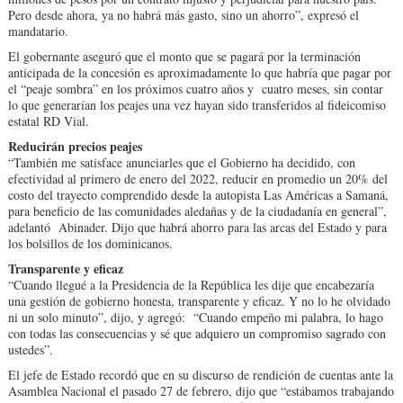
Pero desde ahora, ya no habrá más gasto, sino un ahorro”, expresó el
mandatario.
El gobernante aseguró que el monto que se pagará por la terminación
anticipada de la concesión es aproximadamente lo que habría que pagar por
el “peaje sombra” en los próximos cuatro años y cuatro meses, sin contar
lo que generarían los peajes una vez hayan sido transferidos al fideicomiso
estatal RD Vial.
Reducirán precios peajes
“También me satisface anunciarles que el Gobierno ha decidido, con
efectividad al primero de enero del 2022, reducir en promedio un 20% del
costo del trayecto comprendido desde la autopista Las Américas a Samaná,
para beneficio de las comunidades aledañas y de la ciudadanía en general”,
adelantó Abinader. Dijo que habrá ahorro para las arcas del Estado y para
los bolsillos de los dominicanos.
Transparente y eficaz
“Cuando llegué a la Presidencia de la República les dije que encabezaría
una gestión de gobierno honesta, transparente y eficaz. Y no lo he olvidado
ni un solo minuto”, dijo, y agregó: “Cuando empeño mi palabra, lo hago
con todas las consecuencias y sé que adquiero un compromiso sagrado con
ustedes”.
El jefe de Estado recordó que en su discurso de rendición de cuentas ante la
Asamblea Nacional el pasado 27 de febrero, dijo que “estábamos trabajando