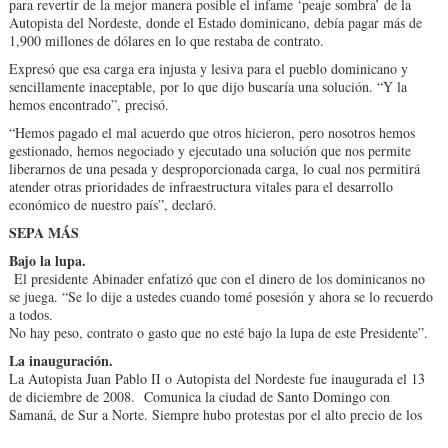
para revertir de la mejor manera posible el infame ‘peaje sombra’ de la
Autopista del Nordeste, donde el Estado dominicano, debía pagar más de
1,900 millones de dólares en lo que restaba de contrato.
Expresó que esa carga era injusta y lesiva para el pueblo dominicano y
sencillamente inaceptable, por lo que dijo buscaría una solución. “Y la
hemos encontrado”, precisó.
“Hemos pagado el mal acuerdo que otros hicieron, pero nosotros hemos
gestionado, hemos negociado y ejecutado una solución que nos permite
liberarnos de una pesada y desproporcionada carga, lo cual nos permitirá
atender otras prioridades de infraestructura vitales para el desarrollo
económico de nuestro país”, declaró.
SEPA MÁS
Bajo la lupa.
El presidente Abinader enfatizó que con el dinero de los dominicanos no
se juega. “Se lo dije a ustedes cuando tomé posesión y ahora se lo recuerdo
a todos.
No hay peso, contrato o gasto que no esté bajo la lupa de este Presidente”.
La inauguración.
La Autopista Juan Pablo II o Autopista del Nordeste fue inaugurada el 13
de diciembre de 2008. Comunica la ciudad de Santo Domingo con
Samaná, de Sur a Norte. Siempre hubo protestas por el alto precio de los